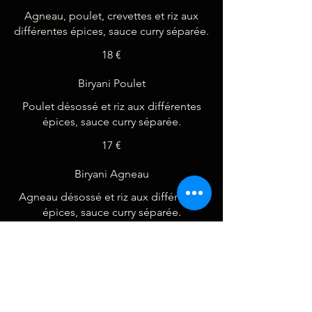
Agneau, poulet, crevettes et riz aux
différentes épices, sauce curry séparée.
18 €
Biryani Poulet
Poulet désossé et riz aux différentes
17 €
Biryani Agneau
Agneau désossé et riz aux différentes
épices, sauce curry séparée.
17,50 €
Biryani Bœuf
Boeuf désossé et riz aux différentes